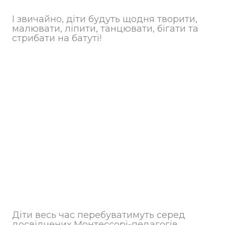
І звичайно, діти будуть щодня творити,
малювати, ліпити, танцювати, бігати та
стрибати на батуті!
Діти весь час перебуватимуть серед
досвідчених Монтессорі-педагогів,