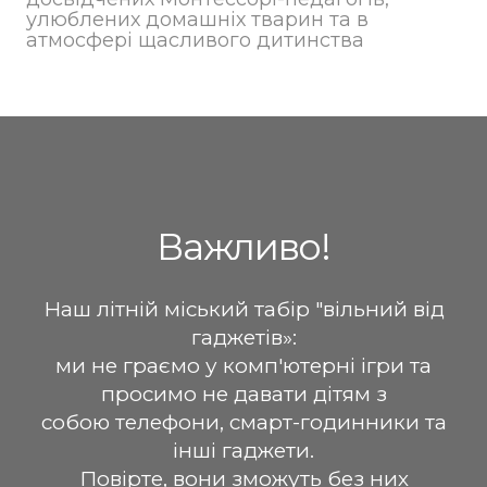
улюблених домашніх тварин та в
атмосфері щасливого дитинства
Важливо!
Наш літній міський табір "вільний від
гаджетів»:
ми не граємо у комп'ютерні ігри та
просимо не давати дітям з
собою телефони, смарт-годинники та
інші гаджети.
Повірте, вони зможуть без них